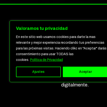
Personajes Exóticos.
Valoramos tu privacidad
producido por Preven
En este sitio web usamos cookies para darte la mas
por Christian Valente
relevante y mejor experiencia recordando tus preferencias
para las próximas visitas. Haciendo clikc en "Aceptar" darás
Además, esta pieza d
consentimiento para usar TODAS las
cookies.
Política de Privacidad
cuando se aplica con 
entorno y cada micro 
Ajustes
Aceptar
palabras, el nivel de 
digitalmente.
Creación de personajes c
La galería incluye p