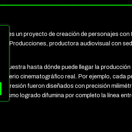
IA es un proyecto de creación de personajes con 
ido Producciones, productora audiovisual con sede
.
emuestra hasta dónde puede llegar la producción 
criterio cinematográfico real. Por ejemplo, cada 
expresión fueron diseñados con precisión milimétr
realismo logrado difumina por completo la línea entre
on IA: los protagonistas
ersonajes muy diversos. Por ejemplo, aparece un 