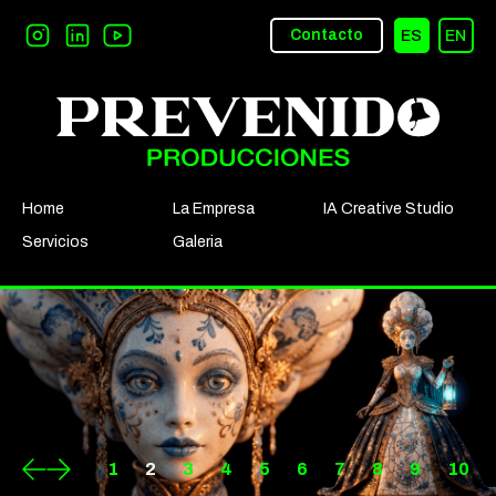
Contacto
ES
EN
Home
La Empresa
IA Creative Studio
Servicios
Galeria
1
2
3
4
5
6
7
8
9
10