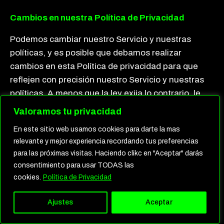
Cambios en nuestra Política de Privacidad
Podemos cambiar nuestro Servicio y nuestras
políticas, y es posible que debamos realizar
cambios en esta Política de privacidad para que
reflejen con precisión nuestro Servicio y nuestras
políticas. A menos que la ley exija lo contrario, le
notificaremos (por ejemplo, a través de nuestro
Valoramos tu privacidad
Servicio) antes de realizar cambios en esta Política
En este sitio web usamos cookies para darte la mas
de privacidad y le daremos la oportunidad de
relevante y mejor experiencia recordando tus preferencias
revisarlos antes de que entren en vigencia. Luego,
para las próximas visitas. Haciendo clikc en "Aceptar" darás
si continúa utilizando el Servicio, estará sujeto a la
consentimiento para usar TODAS las
Política de privacidad actualizada. Si no desea
cookies.
Política de Privacidad
aceptar esta o cualquier Política de privacidad
actualizada, puede eliminar su cuenta.
Ajustes
Aceptar
Servicios de terceros